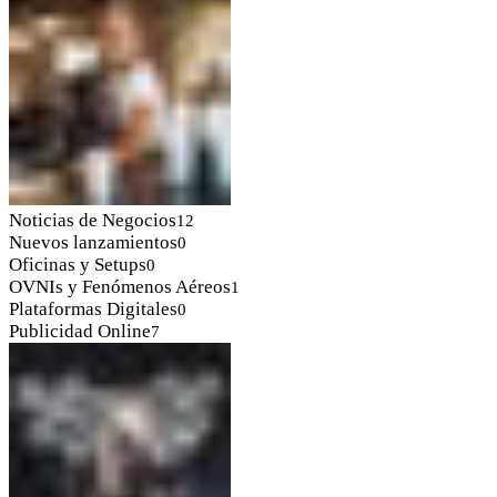
Noticias de Negocios
12
Nuevos lanzamientos
0
Oficinas y Setups
0
OVNIs y Fenómenos Aéreos
1
Plataformas Digitales
0
Publicidad Online
7