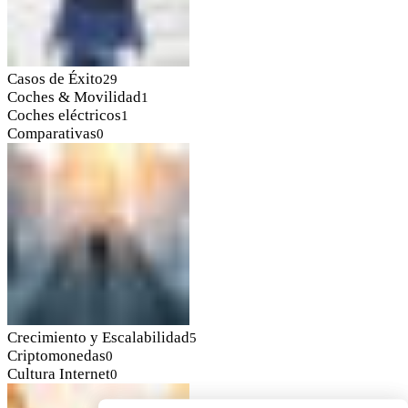
Casos de Éxito
29
Coches & Movilidad
1
Coches eléctricos
1
Comparativas
0
Crecimiento y Escalabilidad
5
Criptomonedas
0
Cultura Internet
0