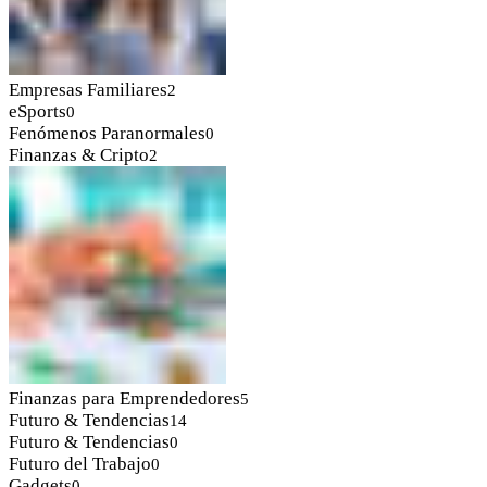
Empresas Familiares
2
eSports
0
Fenómenos Paranormales
0
Finanzas & Cripto
2
Finanzas para Emprendedores
5
Futuro & Tendencias
14
Futuro & Tendencias
0
Futuro del Trabajo
0
Gadgets
0