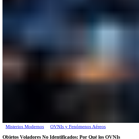
Misterios Modernos
OVNIs y Fenómenos Aéreos
Objetos Voladores No Identificados: Por Qué los OVNIs