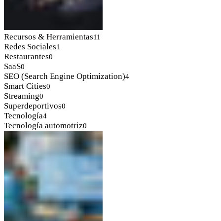
Recursos & Herramientas
11
Redes Sociales
1
Restaurantes
0
SaaS
0
SEO (Search Engine Optimization)
4
Smart Cities
0
Streaming
0
Superdeportivos
0
Tecnología
4
Tecnología automotriz
0