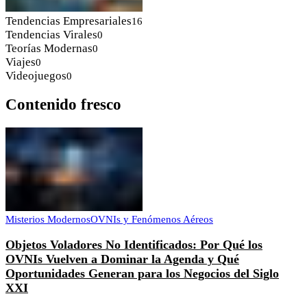
Tendencias Empresariales
16
Tendencias Virales
0
Teorías Modernas
0
Viajes
0
Videojuegos
0
Contenido fresco
Misterios Modernos
OVNIs y Fenómenos Aéreos
Objetos Voladores No Identificados: Por Qué los
OVNIs Vuelven a Dominar la Agenda y Qué
Oportunidades Generan para los Negocios del Siglo
XXI