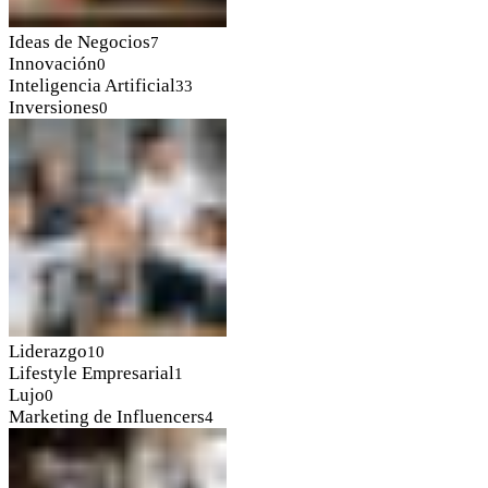
Ideas de Negocios
7
Innovación
0
Inteligencia Artificial
33
Inversiones
0
Liderazgo
10
Lifestyle Empresarial
1
Lujo
0
Marketing de Influencers
4