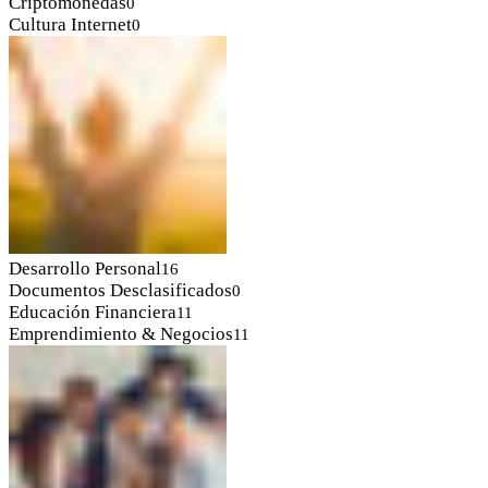
Criptomonedas
0
Cultura Internet
0
Desarrollo Personal
16
Documentos Desclasificados
0
Educación Financiera
11
Emprendimiento & Negocios
11