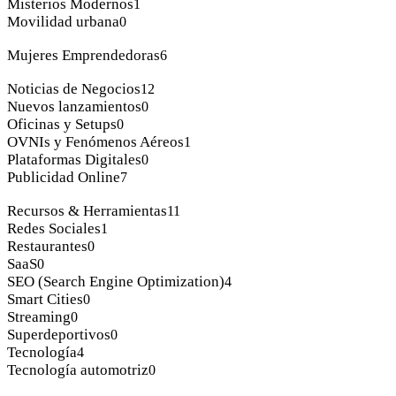
Misterios Modernos
1
Movilidad urbana
0
Mujeres Emprendedoras
6
Noticias de Negocios
12
Nuevos lanzamientos
0
Oficinas y Setups
0
OVNIs y Fenómenos Aéreos
1
Plataformas Digitales
0
Publicidad Online
7
Recursos & Herramientas
11
Redes Sociales
1
Restaurantes
0
SaaS
0
SEO (Search Engine Optimization)
4
Smart Cities
0
Streaming
0
Superdeportivos
0
Tecnología
4
Tecnología automotriz
0