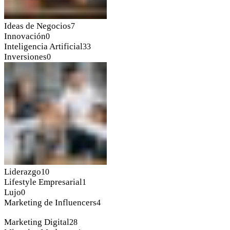
Ideas de Negocios
7
Innovación
0
Inteligencia Artificial
33
Inversiones
0
Liderazgo
10
Lifestyle Empresarial
1
Lujo
0
Marketing de Influencers
4
Marketing Digital
28