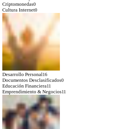
Criptomonedas
0
Cultura Internet
0
Desarrollo Personal
16
Documentos Desclasificados
0
Educación Financiera
11
Emprendimiento & Negocios
11