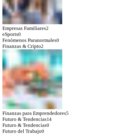
Empresas Familiares
2
eSports
0
Fenómenos Paranormales
0
Finanzas & Cripto
2
Finanzas para Emprendedores
5
Futuro & Tendencias
14
Futuro & Tendencias
0
Futuro del Trabajo
0