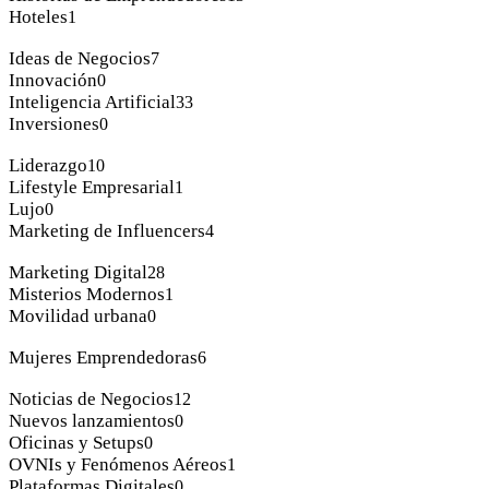
Hoteles
1
Ideas de Negocios
7
Innovación
0
Inteligencia Artificial
33
Inversiones
0
Liderazgo
10
Lifestyle Empresarial
1
Lujo
0
Marketing de Influencers
4
Marketing Digital
28
Misterios Modernos
1
Movilidad urbana
0
Mujeres Emprendedoras
6
Noticias de Negocios
12
Nuevos lanzamientos
0
Oficinas y Setups
0
OVNIs y Fenómenos Aéreos
1
Plataformas Digitales
0