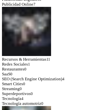
Publicidad Online
7
Recursos & Herramientas
11
Redes Sociales
1
Restaurantes
0
SaaS
0
SEO (Search Engine Optimization)
4
Smart Cities
0
Streaming
0
Superdeportivos
0
Tecnología
4
Tecnología automotriz
0