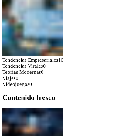
Tendencias Empresariales
16
Tendencias Virales
0
Teorías Modernas
0
Viajes
0
Videojuegos
0
Contenido fresco