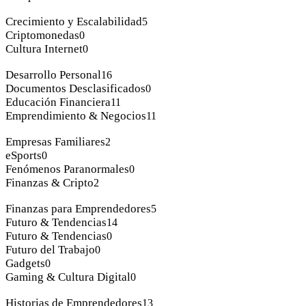
Crecimiento y Escalabilidad
5
Criptomonedas
0
Cultura Internet
0
Desarrollo Personal
16
Documentos Desclasificados
0
Educación Financiera
11
Emprendimiento & Negocios
11
Empresas Familiares
2
eSports
0
Fenómenos Paranormales
0
Finanzas & Cripto
2
Finanzas para Emprendedores
5
Futuro & Tendencias
14
Futuro & Tendencias
0
Futuro del Trabajo
0
Gadgets
0
Gaming & Cultura Digital
0
Historias de Emprendedores
13