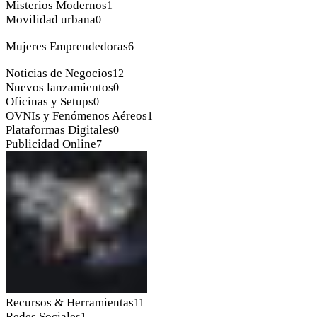
Misterios Modernos
1
Movilidad urbana
0
Mujeres Emprendedoras
6
Noticias de Negocios
12
Nuevos lanzamientos
0
Oficinas y Setups
0
OVNIs y Fenómenos Aéreos
1
Plataformas Digitales
0
Publicidad Online
7
Recursos & Herramientas
11
Redes Sociales
1