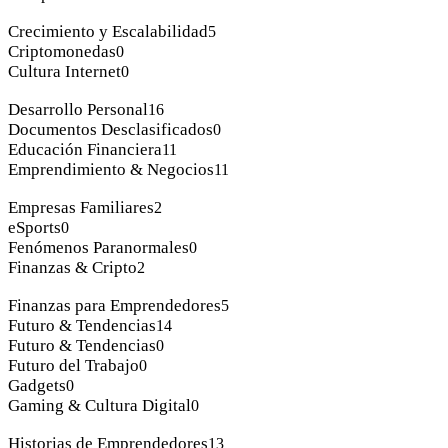
Crecimiento y Escalabilidad
5
Criptomonedas
0
Cultura Internet
0
Desarrollo Personal
16
Documentos Desclasificados
0
Educación Financiera
11
Emprendimiento & Negocios
11
Empresas Familiares
2
eSports
0
Fenómenos Paranormales
0
Finanzas & Cripto
2
Finanzas para Emprendedores
5
Futuro & Tendencias
14
Futuro & Tendencias
0
Futuro del Trabajo
0
Gadgets
0
Gaming & Cultura Digital
0
Historias de Emprendedores
13