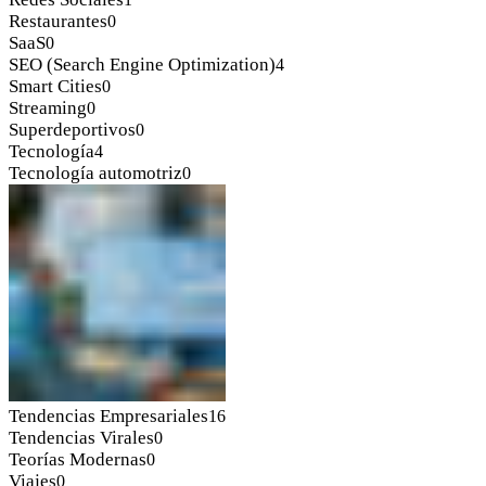
Restaurantes
0
SaaS
0
SEO (Search Engine Optimization)
4
Smart Cities
0
Streaming
0
Superdeportivos
0
Tecnología
4
Tecnología automotriz
0
Tendencias Empresariales
16
Tendencias Virales
0
Teorías Modernas
0
Viajes
0