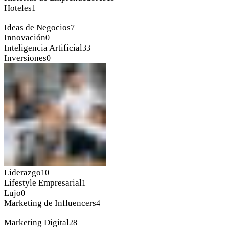
Hoteles
1
Ideas de Negocios
7
Innovación
0
Inteligencia Artificial
33
Inversiones
0
Liderazgo
10
Lifestyle Empresarial
1
Lujo
0
Marketing de Influencers
4
Marketing Digital
28