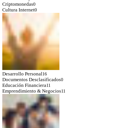
Criptomonedas
0
Cultura Internet
0
Desarrollo Personal
16
Documentos Desclasificados
0
Educación Financiera
11
Emprendimiento & Negocios
11