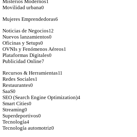
Misterios Modernos
1
Movilidad urbana
0
Mujeres Emprendedoras
6
Noticias de Negocios
12
Nuevos lanzamientos
0
Oficinas y Setups
0
OVNIs y Fenómenos Aéreos
1
Plataformas Digitales
0
Publicidad Online
7
Recursos & Herramientas
11
Redes Sociales
1
Restaurantes
0
SaaS
0
SEO (Search Engine Optimization)
4
Smart Cities
0
Streaming
0
Superdeportivos
0
Tecnología
4
Tecnología automotriz
0