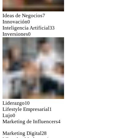
Ideas de Negocios
7
Innovación
0
Inteligencia Artificial
33
Inversiones
0
Liderazgo
10
Lifestyle Empresarial
1
Lujo
0
Marketing de Influencers
4
Marketing Digital
28