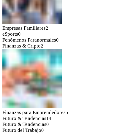
Empresas Familiares
2
eSports
0
Fenómenos Paranormales
0
Finanzas & Cripto
2
Finanzas para Emprendedores
5
Futuro & Tendencias
14
Futuro & Tendencias
0
Futuro del Trabajo
0