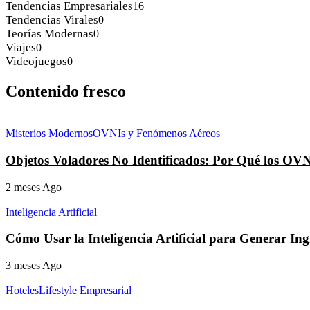
Tendencias Empresariales
16
Tendencias Virales
0
Teorías Modernas
0
Viajes
0
Videojuegos
0
Contenido fresco
Misterios Modernos
OVNIs y Fenómenos Aéreos
Objetos Voladores No Identificados: Por Qué los OV
2 meses Ago
Inteligencia Artificial
Cómo Usar la Inteligencia Artificial para Generar I
3 meses Ago
Hoteles
Lifestyle Empresarial