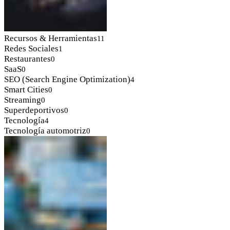
Recursos & Herramientas
11
Redes Sociales
1
Restaurantes
0
SaaS
0
SEO (Search Engine Optimization)
4
Smart Cities
0
Streaming
0
Superdeportivos
0
Tecnología
4
Tecnología automotriz
0