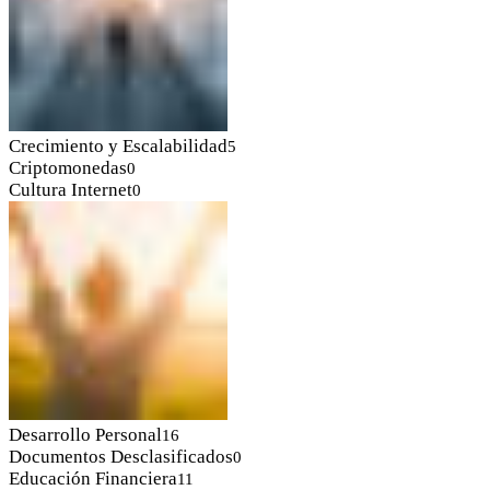
Crecimiento y Escalabilidad
5
Criptomonedas
0
Cultura Internet
0
Desarrollo Personal
16
Documentos Desclasificados
0
Educación Financiera
11