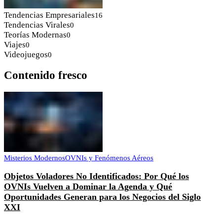
Tendencias Empresariales
16
Tendencias Virales
0
Teorías Modernas
0
Viajes
0
Videojuegos
0
Contenido fresco
Misterios Modernos
OVNIs y Fenómenos Aéreos
Objetos Voladores No Identificados: Por Qué los
OVNIs Vuelven a Dominar la Agenda y Qué
Oportunidades Generan para los Negocios del Siglo
XXI