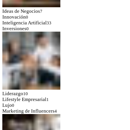
Ideas de Negocios
7
Innovación
0
Inteligencia Artificial
33
Inversiones
0
Liderazgo
10
Lifestyle Empresarial
1
Lujo
0
Marketing de Influencers
4