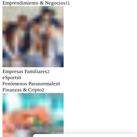
Emprendimiento & Negocios
11
Empresas Familiares
2
eSports
0
Fenómenos Paranormales
0
Finanzas & Cripto
2