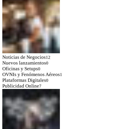
Noticias de Negocios
12
Nuevos lanzamientos
0
Oficinas y Setups
0
OVNIs y Fenómenos Aéreos
1
Plataformas Digitales
0
Publicidad Online
7