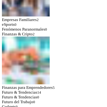
Empresas Familiares
2
eSports
0
Fenómenos Paranormales
0
Finanzas & Cripto
2
Finanzas para Emprendedores
5
Futuro & Tendencias
14
Futuro & Tendencias
0
Futuro del Trabajo
0
Gadgets
0