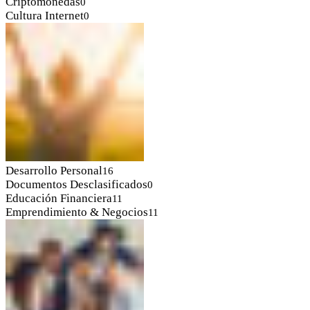
Criptomonedas
0
Cultura Internet
0
Desarrollo Personal
16
Documentos Desclasificados
0
Educación Financiera
11
Emprendimiento & Negocios
11