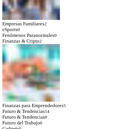
Empresas Familiares
2
eSports
0
Fenómenos Paranormales
0
Finanzas & Cripto
2
Finanzas para Emprendedores
5
Futuro & Tendencias
14
Futuro & Tendencias
0
Futuro del Trabajo
0
Gadgets
0