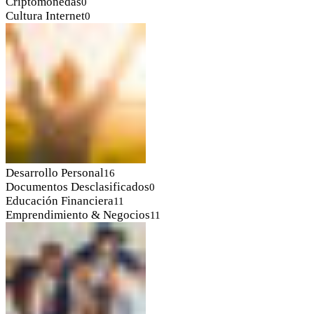
Criptomonedas
0
Cultura Internet
0
Desarrollo Personal
16
Documentos Desclasificados
0
Educación Financiera
11
Emprendimiento & Negocios
11