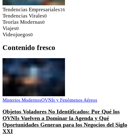
Tendencias Empresariales
16
Tendencias Virales
0
Teorías Modernas
0
Viajes
0
Videojuegos
0
Contenido fresco
Misterios Modernos
OVNIs y Fenómenos Aéreos
Objetos Voladores No Identificados: Por Qué los
OVNIs Vuelven a Dominar la Agenda y Qué
Oportunidades Generan para los Negocios del Siglo
XXI