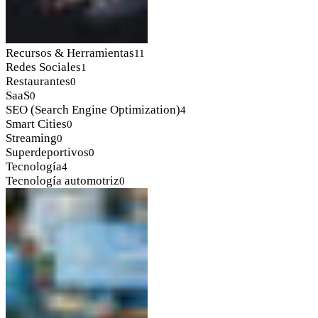
Recursos & Herramientas
11
Redes Sociales
1
Restaurantes
0
SaaS
0
SEO (Search Engine Optimization)
4
Smart Cities
0
Streaming
0
Superdeportivos
0
Tecnología
4
Tecnología automotriz
0