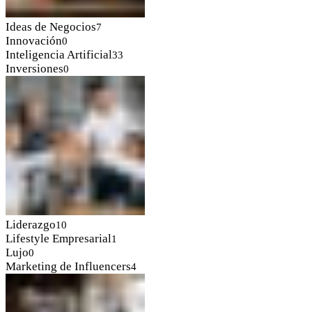
Ideas de Negocios
7
Innovación
0
Inteligencia Artificial
33
Inversiones
0
Liderazgo
10
Lifestyle Empresarial
1
Lujo
0
Marketing de Influencers
4