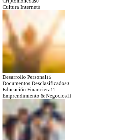
Criptomonedas
0
Cultura Internet
0
Desarrollo Personal
16
Documentos Desclasificados
0
Educación Financiera
11
Emprendimiento & Negocios
11