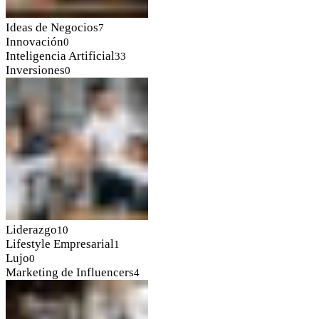
Ideas de Negocios
7
Innovación
0
Inteligencia Artificial
33
Inversiones
0
Liderazgo
10
Lifestyle Empresarial
1
Lujo
0
Marketing de Influencers
4