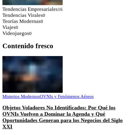
Tendencias Empresariales
16
Tendencias Virales
0
Teorías Modernas
0
Viajes
0
Videojuegos
0
Contenido fresco
Misterios Modernos
OVNIs y Fenómenos Aéreos
Objetos Voladores No Identificados: Por Qué los
OVNIs Vuelven a Dominar la Agenda y Qué
Oportunidades Generan para los Negocios del Siglo
XXI