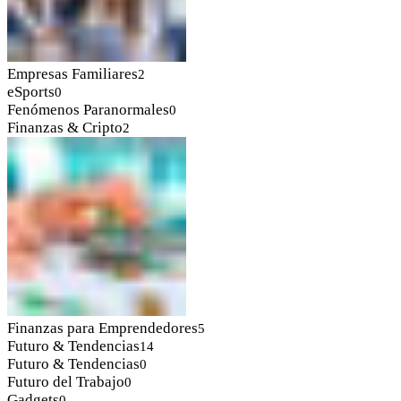
Empresas Familiares
2
eSports
0
Fenómenos Paranormales
0
Finanzas & Cripto
2
Finanzas para Emprendedores
5
Futuro & Tendencias
14
Futuro & Tendencias
0
Futuro del Trabajo
0
Gadgets
0