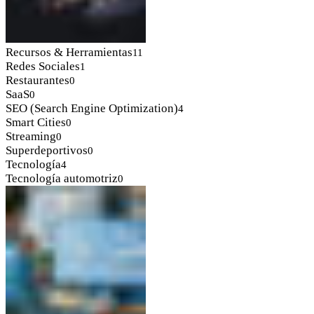
Recursos & Herramientas
11
Redes Sociales
1
Restaurantes
0
SaaS
0
SEO (Search Engine Optimization)
4
Smart Cities
0
Streaming
0
Superdeportivos
0
Tecnología
4
Tecnología automotriz
0