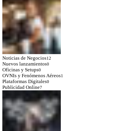
Noticias de Negocios
12
Nuevos lanzamientos
0
Oficinas y Setups
0
OVNIs y Fenómenos Aéreos
1
Plataformas Digitales
0
Publicidad Online
7