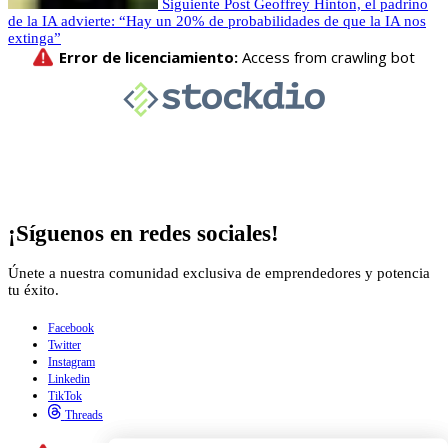
Siguiente Post
Geoffrey Hinton, el padrino
de la IA advierte: “Hay un 20% de probabilidades de que la IA nos
extinga”
¡Síguenos en redes sociales!
Únete a nuestra comunidad exclusiva de emprendedores y potencia
tu éxito.
Facebook
Twitter
Instagram
Linkedin
TikTok
Threads