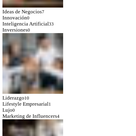
Ideas de Negocios
7
Innovación
0
Inteligencia Artificial
33
Inversiones
0
Liderazgo
10
Lifestyle Empresarial
1
Lujo
0
Marketing de Influencers
4