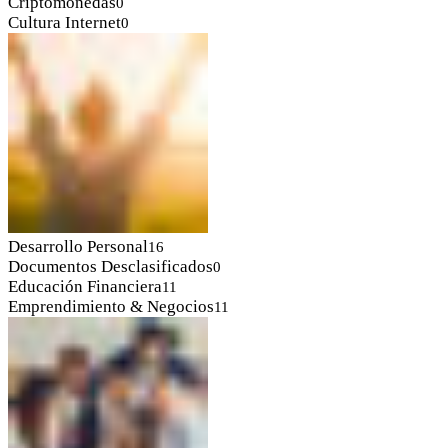
Criptomonedas
0
Cultura Internet
0
Desarrollo Personal
16
Documentos Desclasificados
0
Educación Financiera
11
Emprendimiento & Negocios
11