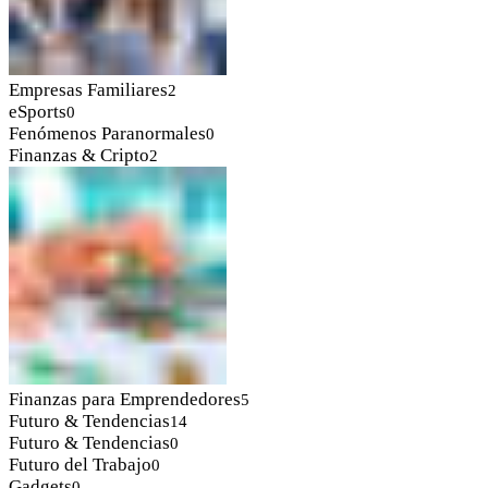
Empresas Familiares
2
eSports
0
Fenómenos Paranormales
0
Finanzas & Cripto
2
Finanzas para Emprendedores
5
Futuro & Tendencias
14
Futuro & Tendencias
0
Futuro del Trabajo
0
Gadgets
0