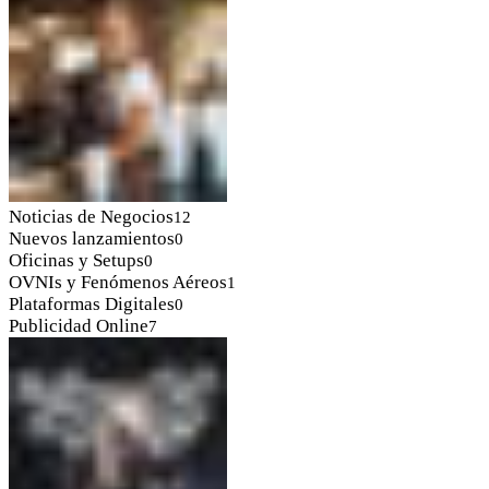
Noticias de Negocios
12
Nuevos lanzamientos
0
Oficinas y Setups
0
OVNIs y Fenómenos Aéreos
1
Plataformas Digitales
0
Publicidad Online
7