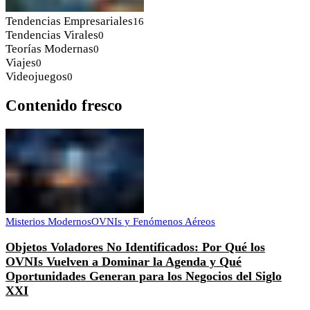
Tendencias Empresariales
16
Tendencias Virales
0
Teorías Modernas
0
Viajes
0
Videojuegos
0
Contenido fresco
Misterios Modernos
OVNIs y Fenómenos Aéreos
Objetos Voladores No Identificados: Por Qué los
OVNIs Vuelven a Dominar la Agenda y Qué
Oportunidades Generan para los Negocios del Siglo
XXI