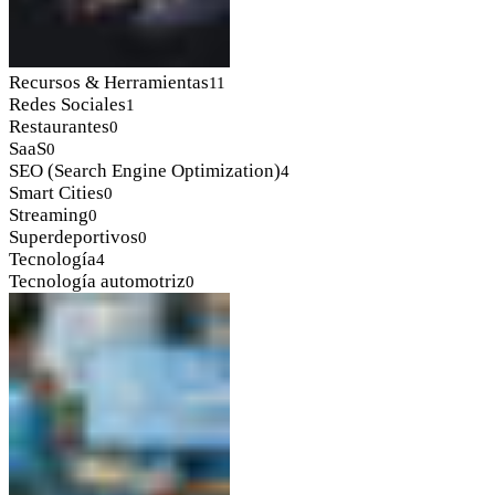
Recursos & Herramientas
11
Redes Sociales
1
Restaurantes
0
SaaS
0
SEO (Search Engine Optimization)
4
Smart Cities
0
Streaming
0
Superdeportivos
0
Tecnología
4
Tecnología automotriz
0