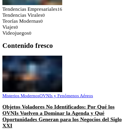
Tendencias Empresariales
16
Tendencias Virales
0
Teorías Modernas
0
Viajes
0
Videojuegos
0
Contenido fresco
Misterios Modernos
OVNIs y Fenómenos Aéreos
Objetos Voladores No Identificados: Por Qué los
OVNIs Vuelven a Dominar la Agenda y Qué
Oportunidades Generan para los Negocios del Siglo
XXI