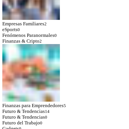
Empresas Familiares
2
eSports
0
Fenómenos Paranormales
0
Finanzas & Cripto
2
Finanzas para Emprendedores
5
Futuro & Tendencias
14
Futuro & Tendencias
0
Futuro del Trabajo
0
Gadgets
0