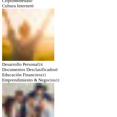
Criptomonedas
0
Cultura Internet
0
Desarrollo Personal
16
Documentos Desclasificados
0
Educación Financiera
11
Emprendimiento & Negocios
11