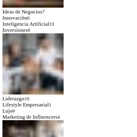
Ideas de Negocios
7
Innovación
0
Inteligencia Artificial
33
Inversiones
0
Liderazgo
10
Lifestyle Empresarial
1
Lujo
0
Marketing de Influencers
4