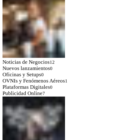
Noticias de Negocios
12
Nuevos lanzamientos
0
Oficinas y Setups
0
OVNIs y Fenómenos Aéreos
1
Plataformas Digitales
0
Publicidad Online
7