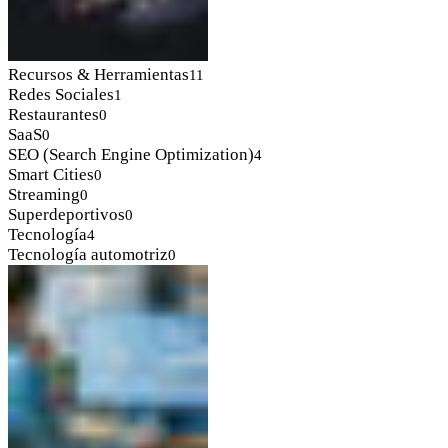
Recursos & Herramientas
11
Redes Sociales
1
Restaurantes
0
SaaS
0
SEO (Search Engine Optimization)
4
Smart Cities
0
Streaming
0
Superdeportivos
0
Tecnología
4
Tecnología automotriz
0