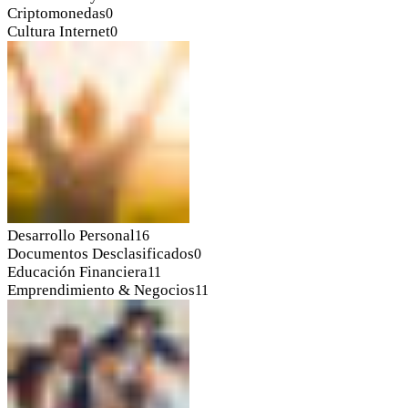
Criptomonedas
0
Cultura Internet
0
Desarrollo Personal
16
Documentos Desclasificados
0
Educación Financiera
11
Emprendimiento & Negocios
11