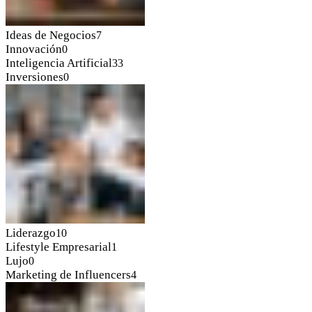
Ideas de Negocios
7
Innovación
0
Inteligencia Artificial
33
Inversiones
0
Liderazgo
10
Lifestyle Empresarial
1
Lujo
0
Marketing de Influencers
4