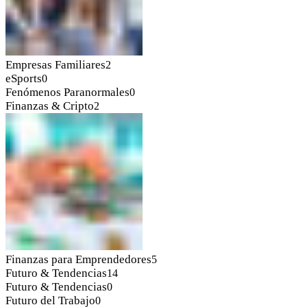
Empresas Familiares
2
eSports
0
Fenómenos Paranormales
0
Finanzas & Cripto
2
Finanzas para Emprendedores
5
Futuro & Tendencias
14
Futuro & Tendencias
0
Futuro del Trabajo
0