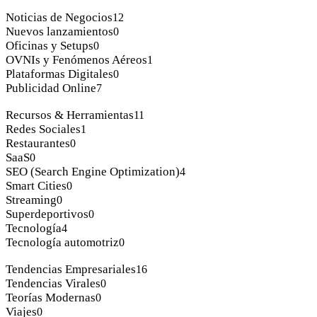
Noticias de Negocios
12
Nuevos lanzamientos
0
Oficinas y Setups
0
OVNIs y Fenómenos Aéreos
1
Plataformas Digitales
0
Publicidad Online
7
Recursos & Herramientas
11
Redes Sociales
1
Restaurantes
0
SaaS
0
SEO (Search Engine Optimization)
4
Smart Cities
0
Streaming
0
Superdeportivos
0
Tecnología
4
Tecnología automotriz
0
Tendencias Empresariales
16
Tendencias Virales
0
Teorías Modernas
0
Viajes
0