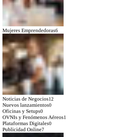
Mujeres Emprendedoras
6
Noticias de Negocios
12
Nuevos lanzamientos
0
Oficinas y Setups
0
OVNIs y Fenómenos Aéreos
1
Plataformas Digitales
0
Publicidad Online
7