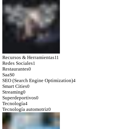
Recursos & Herramientas
11
Redes Sociales
1
Restaurantes
0
SaaS
0
SEO (Search Engine Optimization)
4
Smart Cities
0
Streaming
0
Superdeportivos
0
Tecnología
4
Tecnología automotriz
0