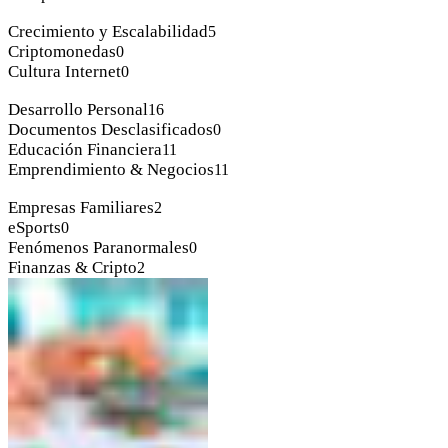
Crecimiento y Escalabilidad
5
Criptomonedas
0
Cultura Internet
0
Desarrollo Personal
16
Documentos Desclasificados
0
Educación Financiera
11
Emprendimiento & Negocios
11
Empresas Familiares
2
eSports
0
Fenómenos Paranormales
0
Finanzas & Cripto
2