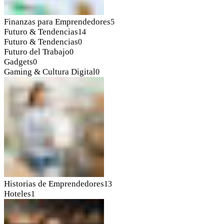
Finanzas para Emprendedores
5
Futuro & Tendencias
14
Futuro & Tendencias
0
Futuro del Trabajo
0
Gadgets
0
Gaming & Cultura Digital
0
Historias de Emprendedores
13
Hoteles
1