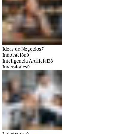
Ideas de Negocios
7
Innovación
0
Inteligencia Artificial
33
Inversiones
0
Liderazgo
10