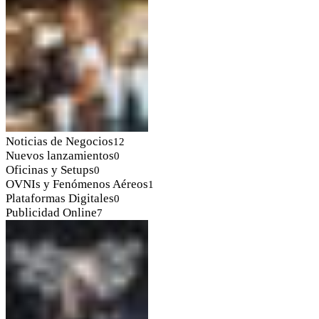
Noticias de Negocios
12
Nuevos lanzamientos
0
Oficinas y Setups
0
OVNIs y Fenómenos Aéreos
1
Plataformas Digitales
0
Publicidad Online
7