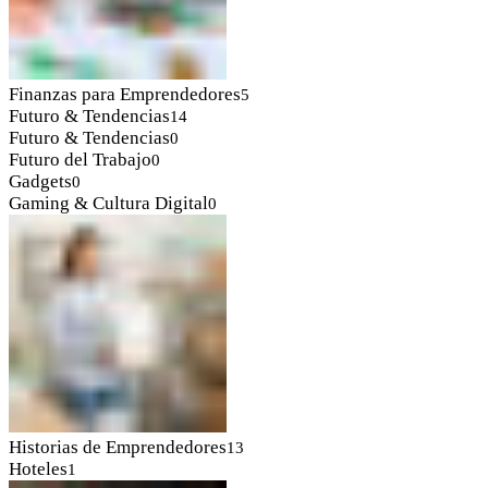
Finanzas para Emprendedores
5
Futuro & Tendencias
14
Futuro & Tendencias
0
Futuro del Trabajo
0
Gadgets
0
Gaming & Cultura Digital
0
Historias de Emprendedores
13
Hoteles
1