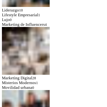
Liderazgo
10
Lifestyle Empresarial
1
Lujo
0
Marketing de Influencers
4
Marketing Digital
28
Misterios Modernos
1
Movilidad urbana
0