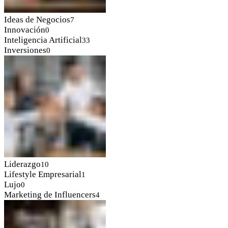
Ideas de Negocios
7
Innovación
0
Inteligencia Artificial
33
Inversiones
0
Liderazgo
10
Lifestyle Empresarial
1
Lujo
0
Marketing de Influencers
4