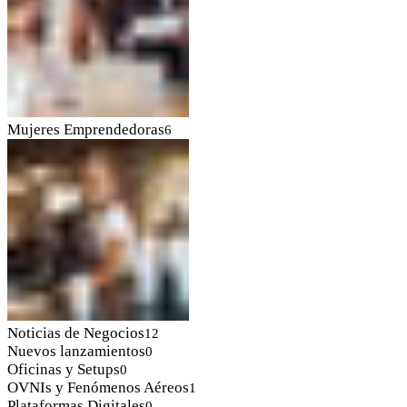
Mujeres Emprendedoras
6
Noticias de Negocios
12
Nuevos lanzamientos
0
Oficinas y Setups
0
OVNIs y Fenómenos Aéreos
1
Plataformas Digitales
0