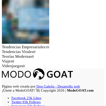
Tendencias Empresariales
16
Tendencias Virales
0
Teorías Modernas
0
Viajes
0
Videojuegos
0
Página web creada por
Don Galeón - Desarrollo web
¡Únete a ModoGOAT! 🚀| Copyright 2026 |
ModoGOAT.com
Facebook
23k
Likes
Twitter
93k
Follows