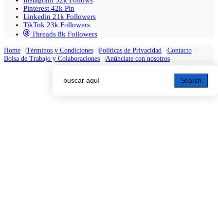
Instagram
32k
Follows
Pinterest
42k
Pin
Linkedin
21k
Followers
TikTok
23k
Followers
Threads
8k
Followers
Home
Términos y Condiciones
Políticas de Privacidad
Contacto
Bolsa de Trabajo y Colaboraciones
Anúnciate con nosotros
Search
Search