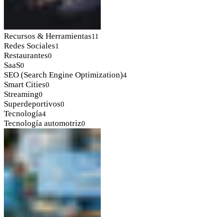
Recursos & Herramientas
11
Redes Sociales
1
Restaurantes
0
SaaS
0
SEO (Search Engine Optimization)
4
Smart Cities
0
Streaming
0
Superdeportivos
0
Tecnología
4
Tecnología automotriz
0