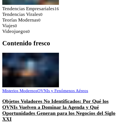
Tendencias Empresariales
16
Tendencias Virales
0
Teorías Modernas
0
Viajes
0
Videojuegos
0
Contenido fresco
Misterios Modernos
OVNIs y Fenómenos Aéreos
Objetos Voladores No Identificados: Por Qué los
OVNIs Vuelven a Dominar la Agenda y Qué
Oportunidades Generan para los Negocios del Siglo
XXI