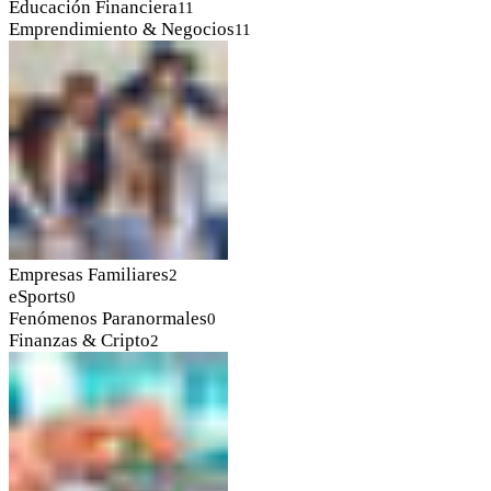
Educación Financiera
11
Emprendimiento & Negocios
11
Empresas Familiares
2
eSports
0
Fenómenos Paranormales
0
Finanzas & Cripto
2