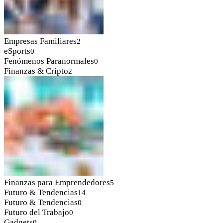
Empresas Familiares
2
eSports
0
Fenómenos Paranormales
0
Finanzas & Cripto
2
Finanzas para Emprendedores
5
Futuro & Tendencias
14
Futuro & Tendencias
0
Futuro del Trabajo
0
Gadgets
0