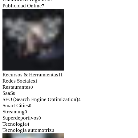
Publicidad Online
7
Recursos & Herramientas
11
Redes Sociales
1
Restaurantes
0
SaaS
0
SEO (Search Engine Optimization)
4
Smart Cities
0
Streaming
0
Superdeportivos
0
Tecnología
4
Tecnología automotriz
0