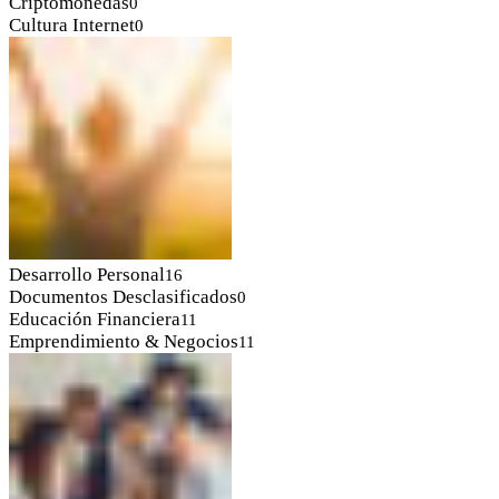
Criptomonedas
0
Cultura Internet
0
Desarrollo Personal
16
Documentos Desclasificados
0
Educación Financiera
11
Emprendimiento & Negocios
11