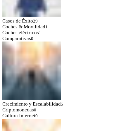
Casos de Éxito
29
Coches & Movilidad
1
Coches eléctricos
1
Comparativas
0
Crecimiento y Escalabilidad
5
Criptomonedas
0
Cultura Internet
0