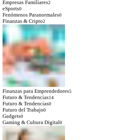
Empresas Familiares
2
eSports
0
Fenómenos Paranormales
0
Finanzas & Cripto
2
Finanzas para Emprendedores
5
Futuro & Tendencias
14
Futuro & Tendencias
0
Futuro del Trabajo
0
Gadgets
0
Gaming & Cultura Digital
0