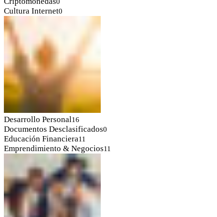
Criptomonedas
0
Cultura Internet
0
Desarrollo Personal
16
Documentos Desclasificados
0
Educación Financiera
11
Emprendimiento & Negocios
11