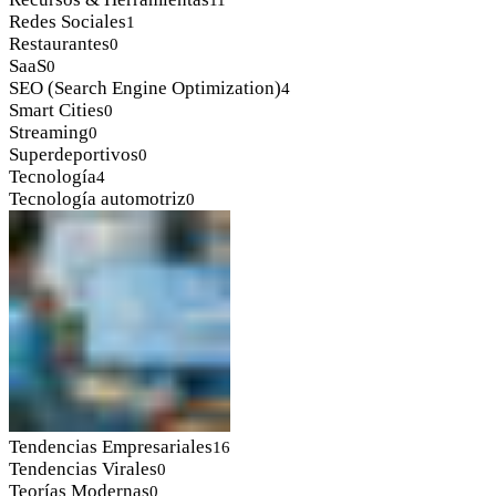
Redes Sociales
1
Restaurantes
0
SaaS
0
SEO (Search Engine Optimization)
4
Smart Cities
0
Streaming
0
Superdeportivos
0
Tecnología
4
Tecnología automotriz
0
Tendencias Empresariales
16
Tendencias Virales
0
Teorías Modernas
0