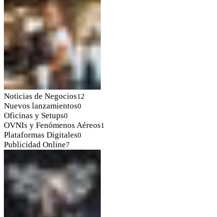
Noticias de Negocios
12
Nuevos lanzamientos
0
Oficinas y Setups
0
OVNIs y Fenómenos Aéreos
1
Plataformas Digitales
0
Publicidad Online
7