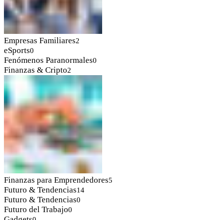
Empresas Familiares
2
eSports
0
Fenómenos Paranormales
0
Finanzas & Cripto
2
Finanzas para Emprendedores
5
Futuro & Tendencias
14
Futuro & Tendencias
0
Futuro del Trabajo
0
Gadgets
0