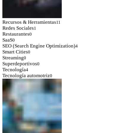
Recursos & Herramientas
11
Redes Sociales
1
Restaurantes
0
SaaS
0
SEO (Search Engine Optimization)
4
Smart Cities
0
Streaming
0
Superdeportivos
0
Tecnología
4
Tecnología automotriz
0