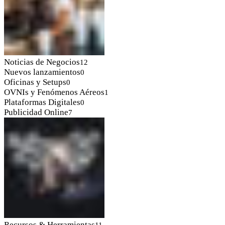
Noticias de Negocios
12
Nuevos lanzamientos
0
Oficinas y Setups
0
OVNIs y Fenómenos Aéreos
1
Plataformas Digitales
0
Publicidad Online
7
Recursos & Herramientas
11