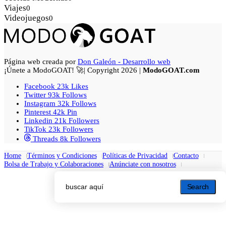
Viajes
0
Videojuegos
0
Página web creada por
Don Galeón - Desarrollo web
¡Únete a ModoGOAT! 🚀| Copyright 2026 |
ModoGOAT.com
Facebook
23k
Likes
Twitter
93k
Follows
Instagram
32k
Follows
Pinterest
42k
Pin
Linkedin
21k
Followers
TikTok
23k
Followers
Threads
8k
Followers
Home
Términos y Condiciones
Políticas de Privacidad
Contacto
Bolsa de Trabajo y Colaboraciones
Anúnciate con nosotros
Search
Search