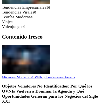
Tendencias Empresariales
16
Tendencias Virales
0
Teorías Modernas
0
Viajes
0
Videojuegos
0
Contenido fresco
Misterios Modernos
OVNIs y Fenómenos Aéreos
Objetos Voladores No Identificados: Por Qué los
OVNIs Vuelven a Dominar la Agenda y Qué
Oportunidades Generan para los Negocios del Siglo
XXI