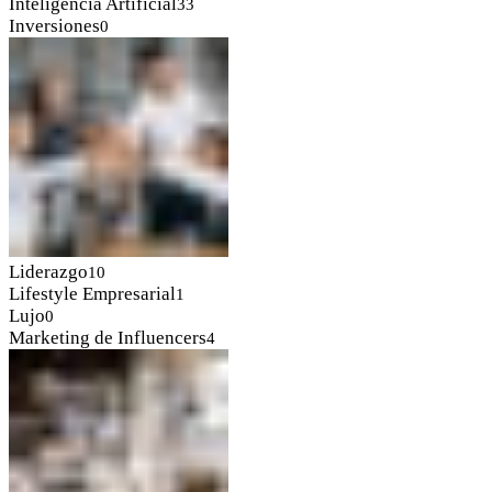
Inteligencia Artificial
33
Inversiones
0
Liderazgo
10
Lifestyle Empresarial
1
Lujo
0
Marketing de Influencers
4