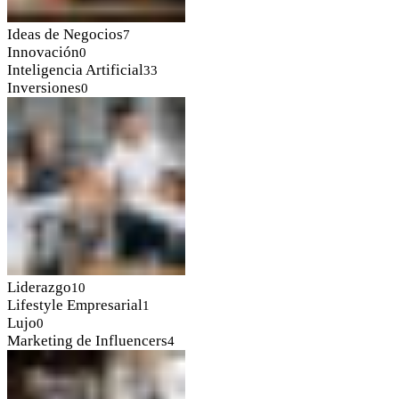
Ideas de Negocios
7
Innovación
0
Inteligencia Artificial
33
Inversiones
0
Liderazgo
10
Lifestyle Empresarial
1
Lujo
0
Marketing de Influencers
4