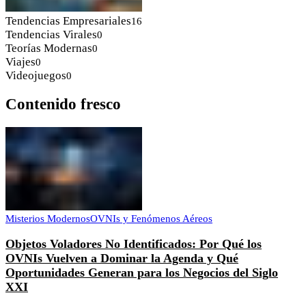
Tendencias Empresariales
16
Tendencias Virales
0
Teorías Modernas
0
Viajes
0
Videojuegos
0
Contenido fresco
Misterios Modernos
OVNIs y Fenómenos Aéreos
Objetos Voladores No Identificados: Por Qué los
OVNIs Vuelven a Dominar la Agenda y Qué
Oportunidades Generan para los Negocios del Siglo
XXI