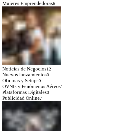
Mujeres Emprendedoras
6
Noticias de Negocios
12
Nuevos lanzamientos
0
Oficinas y Setups
0
OVNIs y Fenómenos Aéreos
1
Plataformas Digitales
0
Publicidad Online
7