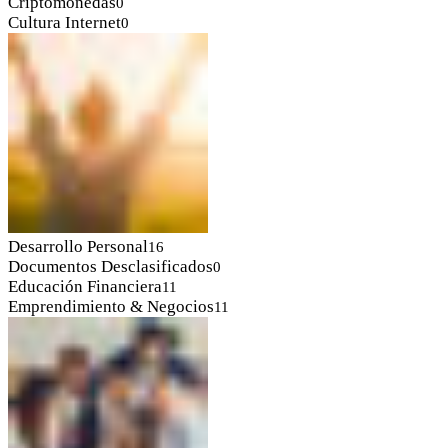
Criptomonedas
0
Cultura Internet
0
Desarrollo Personal
16
Documentos Desclasificados
0
Educación Financiera
11
Emprendimiento & Negocios
11