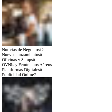
Noticias de Negocios
12
Nuevos lanzamientos
0
Oficinas y Setups
0
OVNIs y Fenómenos Aéreos
1
Plataformas Digitales
0
Publicidad Online
7