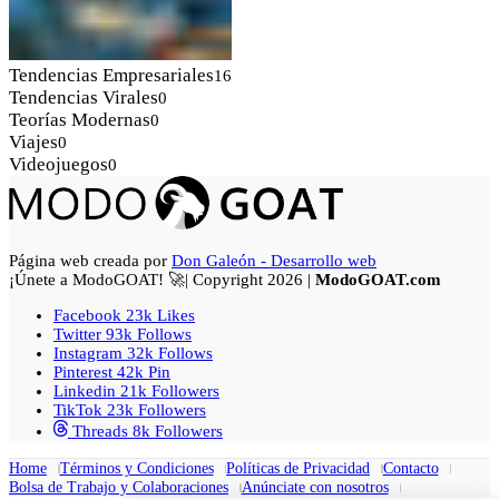
Tendencias Empresariales
16
Tendencias Virales
0
Teorías Modernas
0
Viajes
0
Videojuegos
0
Página web creada por
Don Galeón - Desarrollo web
¡Únete a ModoGOAT! 🚀| Copyright 2026 |
ModoGOAT.com
Facebook
23k
Likes
Twitter
93k
Follows
Instagram
32k
Follows
Pinterest
42k
Pin
Linkedin
21k
Followers
TikTok
23k
Followers
Threads
8k
Followers
Home
Términos y Condiciones
Políticas de Privacidad
Contacto
Bolsa de Trabajo y Colaboraciones
Anúnciate con nosotros