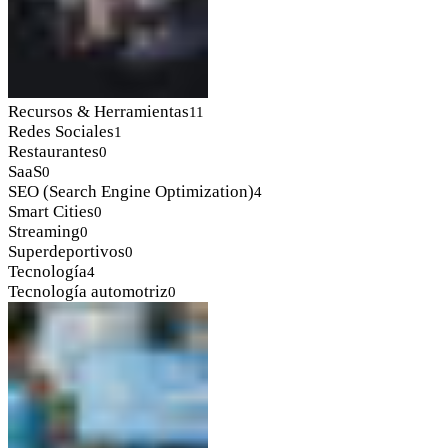
Recursos & Herramientas
11
Redes Sociales
1
Restaurantes
0
SaaS
0
SEO (Search Engine Optimization)
4
Smart Cities
0
Streaming
0
Superdeportivos
0
Tecnología
4
Tecnología automotriz
0