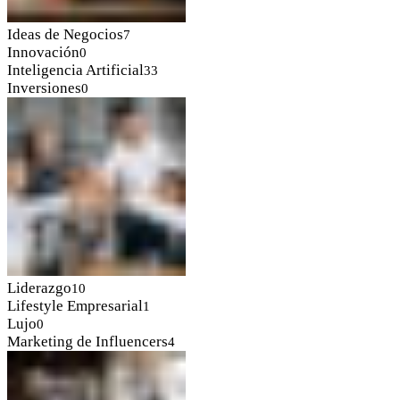
Ideas de Negocios
7
Innovación
0
Inteligencia Artificial
33
Inversiones
0
Liderazgo
10
Lifestyle Empresarial
1
Lujo
0
Marketing de Influencers
4