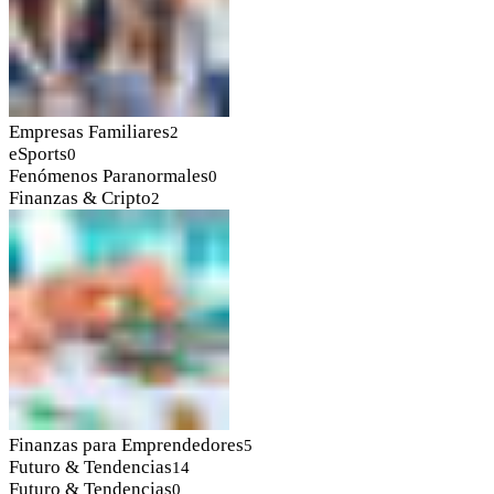
Empresas Familiares
2
eSports
0
Fenómenos Paranormales
0
Finanzas & Cripto
2
Finanzas para Emprendedores
5
Futuro & Tendencias
14
Futuro & Tendencias
0