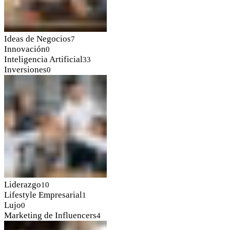
Ideas de Negocios
7
Innovación
0
Inteligencia Artificial
33
Inversiones
0
Liderazgo
10
Lifestyle Empresarial
1
Lujo
0
Marketing de Influencers
4