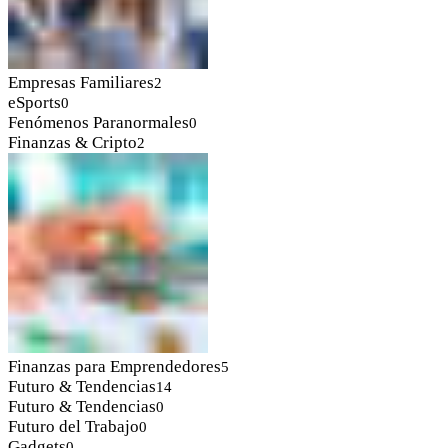
Empresas Familiares
2
eSports
0
Fenómenos Paranormales
0
Finanzas & Cripto
2
Finanzas para Emprendedores
5
Futuro & Tendencias
14
Futuro & Tendencias
0
Futuro del Trabajo
0
Gadgets
0