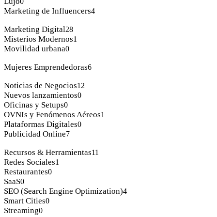
Lujo
0
Marketing de Influencers
4
Marketing Digital
28
Misterios Modernos
1
Movilidad urbana
0
Mujeres Emprendedoras
6
Noticias de Negocios
12
Nuevos lanzamientos
0
Oficinas y Setups
0
OVNIs y Fenómenos Aéreos
1
Plataformas Digitales
0
Publicidad Online
7
Recursos & Herramientas
11
Redes Sociales
1
Restaurantes
0
SaaS
0
SEO (Search Engine Optimization)
4
Smart Cities
0
Streaming
0