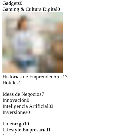
Gadgets
0
Gaming & Cultura Digital
0
Historias de Emprendedores
13
Hoteles
1
Ideas de Negocios
7
Innovación
0
Inteligencia Artificial
33
Inversiones
0
Liderazgo
10
Lifestyle Empresarial
1