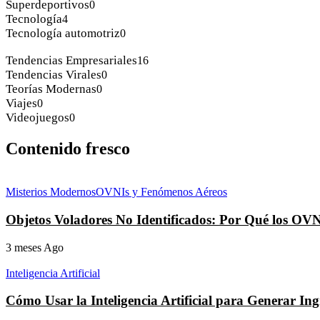
Superdeportivos
0
Tecnología
4
Tecnología automotriz
0
Tendencias Empresariales
16
Tendencias Virales
0
Teorías Modernas
0
Viajes
0
Videojuegos
0
Contenido fresco
Misterios Modernos
OVNIs y Fenómenos Aéreos
Objetos Voladores No Identificados: Por Qué los OV
3 meses Ago
Inteligencia Artificial
Cómo Usar la Inteligencia Artificial para Generar I