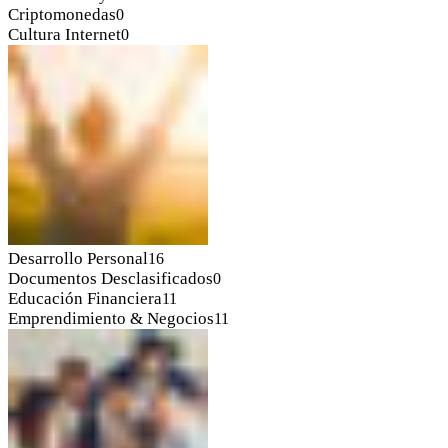
Criptomonedas
0
Cultura Internet
0
Desarrollo Personal
16
Documentos Desclasificados
0
Educación Financiera
11
Emprendimiento & Negocios
11