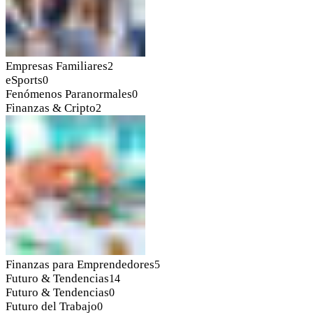
Empresas Familiares
2
eSports
0
Fenómenos Paranormales
0
Finanzas & Cripto
2
Finanzas para Emprendedores
5
Futuro & Tendencias
14
Futuro & Tendencias
0
Futuro del Trabajo
0